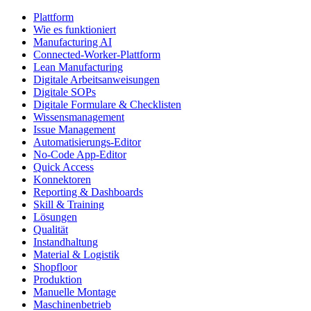
Plattform
Wie es funktioniert
Manufacturing AI
Connected-Worker-Plattform
Lean Manufacturing
Digitale Arbeitsanweisungen
Digitale SOPs
Digitale Formulare & Checklisten
Wissensmanagement
Issue Management
Automatisierungs-Editor
No-Code App-Editor
Quick Access
Konnektoren
Reporting & Dashboards
Skill & Training
Lösungen
Qualität
Instandhaltung
Material & Logistik
Shopfloor
Produktion
Manuelle Montage
Maschinenbetrieb