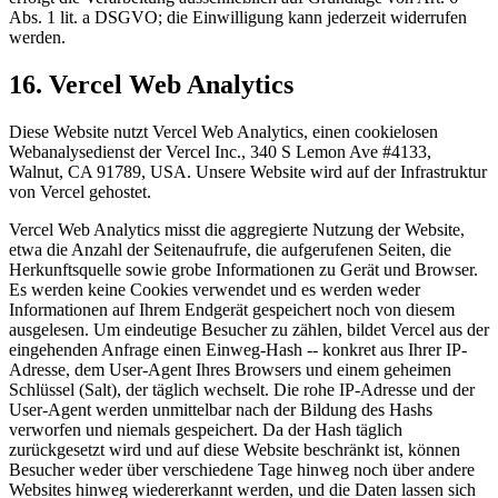
Abs. 1 lit. a DSGVO; die Einwilligung kann jederzeit widerrufen
werden.
16. Vercel Web Analytics
Diese Website nutzt Vercel Web Analytics, einen cookielosen
Webanalysedienst der Vercel Inc., 340 S Lemon Ave #4133,
Walnut, CA 91789, USA. Unsere Website wird auf der Infrastruktur
von Vercel gehostet.
Vercel Web Analytics misst die aggregierte Nutzung der Website,
etwa die Anzahl der Seitenaufrufe, die aufgerufenen Seiten, die
Herkunftsquelle sowie grobe Informationen zu Gerät und Browser.
Es werden keine Cookies verwendet und es werden weder
Informationen auf Ihrem Endgerät gespeichert noch von diesem
ausgelesen. Um eindeutige Besucher zu zählen, bildet Vercel aus der
eingehenden Anfrage einen Einweg-Hash -- konkret aus Ihrer IP-
Adresse, dem User-Agent Ihres Browsers und einem geheimen
Schlüssel (Salt), der täglich wechselt. Die rohe IP-Adresse und der
User-Agent werden unmittelbar nach der Bildung des Hashs
verworfen und niemals gespeichert. Da der Hash täglich
zurückgesetzt wird und auf diese Website beschränkt ist, können
Besucher weder über verschiedene Tage hinweg noch über andere
Websites hinweg wiedererkannt werden, und die Daten lassen sich